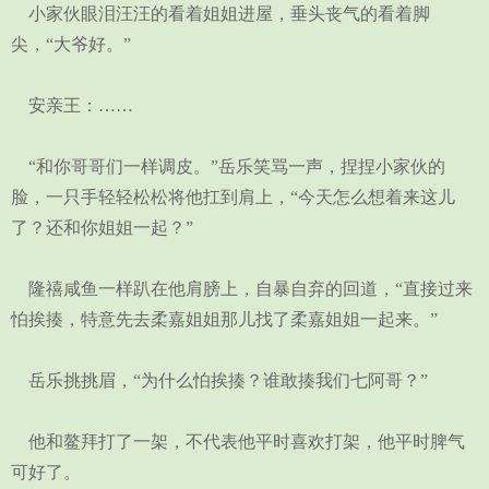
小家伙眼泪汪汪的看着姐姐进屋，垂头丧气的看着脚
尖，“大爷好。”
安亲王：……
“和你哥哥们一样调皮。”岳乐笑骂一声，捏捏小家伙的
脸，一只手轻轻松松将他扛到肩上，“今天怎么想着来这儿
了？还和你姐姐一起？”
隆禧咸鱼一样趴在他肩膀上，自暴自弃的回道，“直接过来
怕挨揍，特意先去柔嘉姐姐那儿找了柔嘉姐姐一起来。”
岳乐挑挑眉，“为什么怕挨揍？谁敢揍我们七阿哥？”
他和鳌拜打了一架，不代表他平时喜欢打架，他平时脾气
可好了。