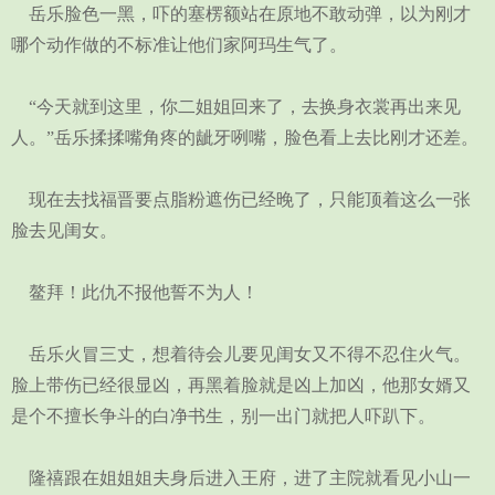
岳乐脸色一黑，吓的塞楞额站在原地不敢动弹，以为刚才
哪个动作做的不标准让他们家阿玛生气了。
“今天就到这里，你二姐姐回来了，去换身衣裳再出来见
人。”岳乐揉揉嘴角疼的龇牙咧嘴，脸色看上去比刚才还差。
现在去找福晋要点脂粉遮伤已经晚了，只能顶着这么一张
脸去见闺女。
鳌拜！此仇不报他誓不为人！
岳乐火冒三丈，想着待会儿要见闺女又不得不忍住火气。
脸上带伤已经很显凶，再黑着脸就是凶上加凶，他那女婿又
是个不擅长争斗的白净书生，别一出门就把人吓趴下。
隆禧跟在姐姐姐夫身后进入王府，进了主院就看见小山一