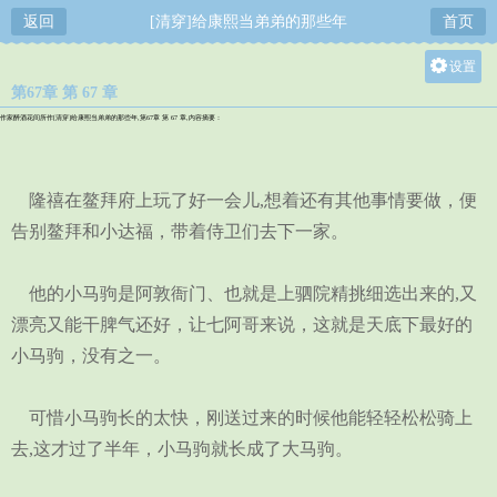
返回
[清穿]给康熙当弟弟的那些年
首页
设置
第67章 第 67 章
关灯
作家醉酒花间所作[清穿]给康熙当弟弟的那些年,第67章 第 67 章,内容摘要：
大
中
隆禧在鳌拜府上玩了好一会儿,想着还有其他事情要做，便
小
告别鳌拜和小达福，带着侍卫们去下一家。
他的小马驹是阿敦衙门、也就是上驷院精挑细选出来的,又
漂亮又能干脾气还好，让七阿哥来说，这就是天底下最好的
小马驹，没有之一。
可惜小马驹长的太快，刚送过来的时候他能轻轻松松骑上
去,这才过了半年，小马驹就长成了大马驹。