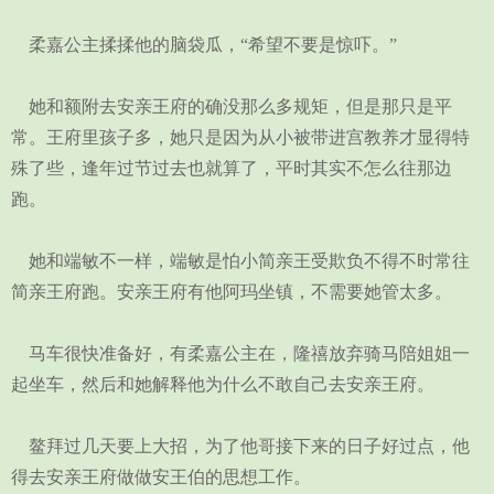
柔嘉公主揉揉他的脑袋瓜，“希望不要是惊吓。”
她和额附去安亲王府的确没那么多规矩，但是那只是平
常。王府里孩子多，她只是因为从小被带进宫教养才显得特
殊了些，逢年过节过去也就算了，平时其实不怎么往那边
跑。
她和端敏不一样，端敏是怕小简亲王受欺负不得不时常往
简亲王府跑。安亲王府有他阿玛坐镇，不需要她管太多。
马车很快准备好，有柔嘉公主在，隆禧放弃骑马陪姐姐一
起坐车，然后和她解释他为什么不敢自己去安亲王府。
鳌拜过几天要上大招，为了他哥接下来的日子好过点，他
得去安亲王府做做安王伯的思想工作。