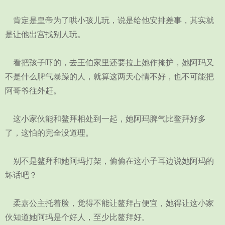
肯定是皇帝为了哄小孩儿玩，说是给他安排差事，其实就
是让他出宫找别人玩。
看把孩子吓的，去王伯家里还要拉上她作掩护，她阿玛又
不是什么脾气暴躁的人，就算这两天心情不好，也不可能把
阿哥爷往外赶。
这小家伙能和鳌拜相处到一起，她阿玛脾气比鳌拜好多
了，这怕的完全没道理。
别不是鳌拜和她阿玛打架，偷偷在这小子耳边说她阿玛的
坏话吧？
柔嘉公主托着脸，觉得不能让鳌拜占便宜，她得让这小家
伙知道她阿玛是个好人，至少比鳌拜好。