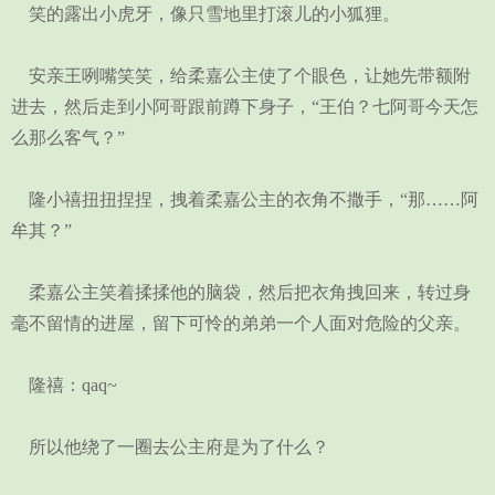
笑的露出小虎牙，像只雪地里打滚儿的小狐狸。
安亲王咧嘴笑笑，给柔嘉公主使了个眼色，让她先带额附
进去，然后走到小阿哥跟前蹲下身子，“王伯？七阿哥今天怎
么那么客气？”
隆小禧扭扭捏捏，拽着柔嘉公主的衣角不撒手，“那……阿
牟其？”
柔嘉公主笑着揉揉他的脑袋，然后把衣角拽回来，转过身
毫不留情的进屋，留下可怜的弟弟一个人面对危险的父亲。
隆禧：qaq~
所以他绕了一圈去公主府是为了什么？