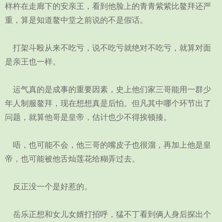
样杵在走廊下的安亲王，看到他脸上的青青紫紫比鳌拜还严
重，算是知道鳌中堂之前说的不是假话。
打架斗殴从来不吃亏，说不吃亏就绝对不吃亏，就算对面
是亲王也一样。
运气真的是成事的重要因素，史上他们家三哥能用一群少
年人制服鳌拜，现在想想真是后怕。但凡其中哪个环节出了
问题，就算他哥是皇帝，估计也少不得挨顿揍。
唔，也可能不会，他三哥的嘴皮子也很溜，再加上他是皇
帝，也可能被他舌灿莲花给糊弄过去。
反正没一个是好惹的。
岳乐正想和女儿女婿打招呼，猛不丁看到俩人身后探出个