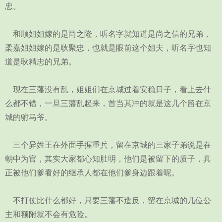
忠。
和顺姐姐嫁的是尚之隆，听名字就知道是尚之信的兄弟，
柔嘉姐姐嫁的是耿聚忠，也就是眼前这个姐夫，听名字也知
道是耿精忠的兄弟。
现在三藩没有乱，姐姐们在京城过着安稳日子，看上去什
么都不错，一旦三藩乱起来，首当其冲的就是这几个留在京
城的驸马爷。
三个异姓王在外面手握重兵，留在京城的三家子弟说是在
朝中为官，其实大家都心知肚明，他们是被留下的质子，真
正被他们爹看好的继承人都在他们爹身边跟着呢。
不打仗比什么都好，只要三藩不造反，留在京城的几位公
主和额附就不会有危险。