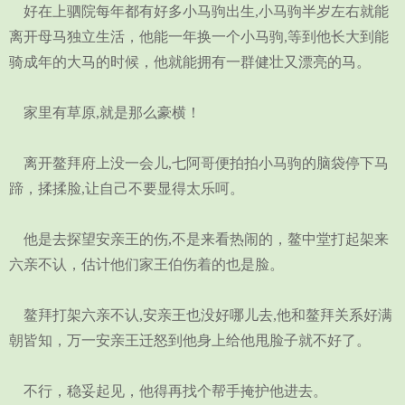
好在上驷院每年都有好多小马驹出生,小马驹半岁左右就能
离开母马独立生活，他能一年换一个小马驹,等到他长大到能
骑成年的大马的时候，他就能拥有一群健壮又漂亮的马。
家里有草原,就是那么豪横！
离开鳌拜府上没一会儿,七阿哥便拍拍小马驹的脑袋停下马
蹄，揉揉脸,让自己不要显得太乐呵。
他是去探望安亲王的伤,不是来看热闹的，鳌中堂打起架来
六亲不认，估计他们家王伯伤着的也是脸。
鳌拜打架六亲不认,安亲王也没好哪儿去,他和鳌拜关系好满
朝皆知，万一安亲王迁怒到他身上给他甩脸子就不好了。
不行，稳妥起见，他得再找个帮手掩护他进去。