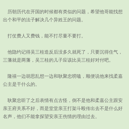
历朝历代在开国的时候都有类似的问题，希望他哥能找想
出个和平的法子解决几个异姓王的问题。
打仗费人又费钱，能不打尽量不要打。
他隐约记得吴三桂造反后没多久就死了，只要沉得住气，
三藩就是两藩，吴三桂的儿子应该比吴三桂好对付吧。
隆禧一边胡思乱想一边和耿聚忠唠嗑，顺便说他来找柔嘉
公主是干什么的。
耿聚忠听了之后表情有点古怪，倒不是他和柔嘉公主跟安
亲王府关系不好，而是堂堂亲王打架斗殴传出去不是什么好
名声，他们不能拿探望安亲王伤情的理由过去。