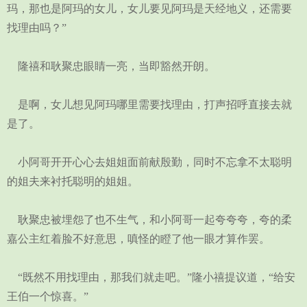
玛，那也是阿玛的女儿，女儿要见阿玛是天经地义，还需要
找理由吗？”
隆禧和耿聚忠眼睛一亮，当即豁然开朗。
是啊，女儿想见阿玛哪里需要找理由，打声招呼直接去就
是了。
小阿哥开开心心去姐姐面前献殷勤，同时不忘拿不太聪明
的姐夫来衬托聪明的姐姐。
耿聚忠被埋怨了也不生气，和小阿哥一起夸夸夸，夸的柔
嘉公主红着脸不好意思，嗔怪的瞪了他一眼才算作罢。
“既然不用找理由，那我们就走吧。”隆小禧提议道，“给安
王伯一个惊喜。”