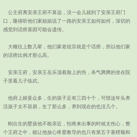
公主府离安亲王府不算远，没一会儿就到了安亲王府门
口，隆禧听他们家姐姐说了一路的安亲王如何如何，深切的
感觉到话痨基因可能会遗传。
大概往上数几辈，他们家老祖宗就是个话痨，所以他们家
的话痨比例才那么高。
安亲王府，安亲王岳乐顶着脸上的伤，杀气腾腾的坐在院
子里看儿子练武。
他府上姬妾众多，生的孩子足有三四十个，可惜这年头养
活孩子太不容易，生了那么多，养到现在的也没几个。
刚出生的婴孩他不敢亲近，怕将来出事的时候太伤心，整
个王府之中，能让他放心疼爱教导的也只有第五子塞楞额和