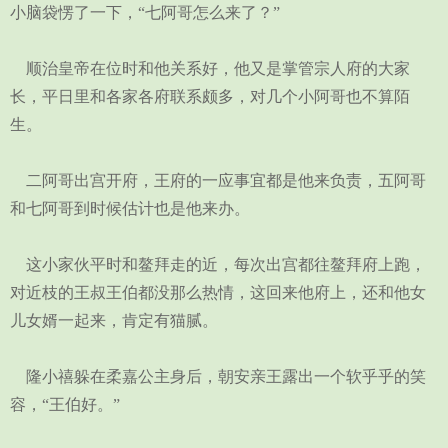
小脑袋愣了一下，“七阿哥怎么来了？”
顺治皇帝在位时和他关系好，他又是掌管宗人府的大家
长，平日里和各家各府联系颇多，对几个小阿哥也不算陌
生。
二阿哥出宫开府，王府的一应事宜都是他来负责，五阿哥
和七阿哥到时候估计也是他来办。
这小家伙平时和鳌拜走的近，每次出宫都往鳌拜府上跑，
对近枝的王叔王伯都没那么热情，这回来他府上，还和他女
儿女婿一起来，肯定有猫腻。
隆小禧躲在柔嘉公主身后，朝安亲王露出一个软乎乎的笑
容，“王伯好。”