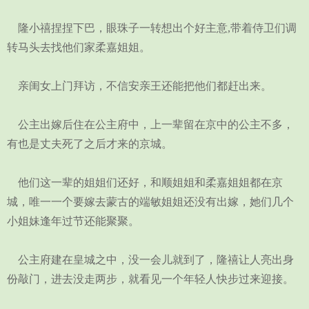
隆小禧捏捏下巴，眼珠子一转想出个好主意,带着侍卫们调
转马头去找他们家柔嘉姐姐。
亲闺女上门拜访，不信安亲王还能把他们都赶出来。
公主出嫁后住在公主府中，上一辈留在京中的公主不多，
有也是丈夫死了之后才来的京城。
他们这一辈的姐姐们还好，和顺姐姐和柔嘉姐姐都在京
城，唯一一个要嫁去蒙古的端敏姐姐还没有出嫁，她们几个
小姐妹逢年过节还能聚聚。
公主府建在皇城之中，没一会儿就到了，隆禧让人亮出身
份敲门，进去没走两步，就看见一个年轻人快步过来迎接。