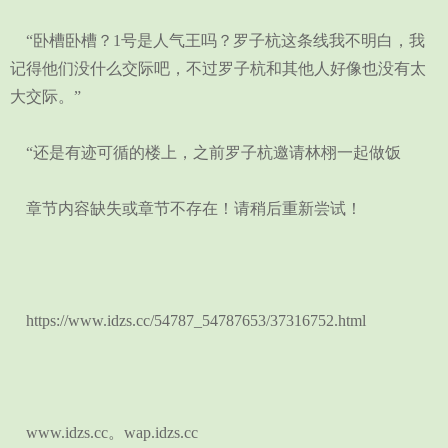
“卧槽卧槽？1号是人气王吗？罗子杭这条线我不明白，我
记得他们没什么交际吧，不过罗子杭和其他人好像也没有太
大交际。”
“还是有迹可循的楼上，之前罗子杭邀请林栩一起做饭
章节内容缺失或章节不存在！请稍后重新尝试！
https://www.idzs.cc/54787_54787653/37316752.html
www.idzs.cc。wap.idzs.cc