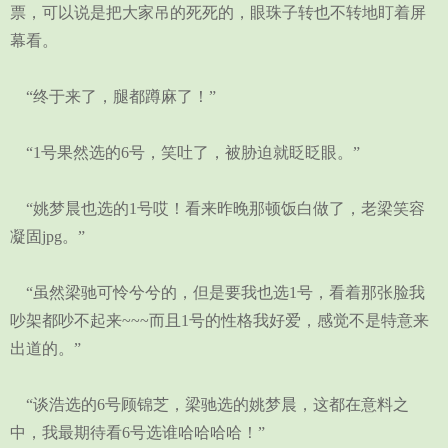
票，可以说是把大家吊的死死的，眼珠子转也不转地盯着屏
幕看。
“终于来了，腿都蹲麻了！”
“1号果然选的6号，笑吐了，被胁迫就眨眨眼。”
“姚梦晨也选的1号哎！看来昨晚那顿饭白做了，老梁笑容
凝固jpg。”
“虽然梁驰可怜兮兮的，但是要我也选1号，看着那张脸我
吵架都吵不起来~~~而且1号的性格我好爱，感觉不是特意来
出道的。”
“谈浩选的6号顾锦芝，梁驰选的姚梦晨，这都在意料之
中，我最期待看6号选谁哈哈哈哈！”