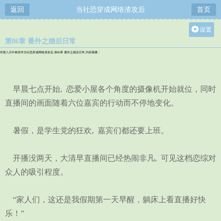
返回
当社恐穿成网络渣攻后
首页
设置
第86章 番外之婚后日常
关灯
作家八月中林所作当社恐穿成网络渣攻后,第86章 番外之婚后日常,内容摘要：
大
中
早晨七点开始, 恋爱小屋各个角度的摄像机开始就位，同时
小
直播间的画面随着六位嘉宾的行动而不停地变化。
暑假，是学生党的狂欢, 嘉宾们都还要上班。
开播没两天，大清早直播间已经热闹非凡, 可见这档恋综对
众人的吸引程度。
“家人们，这还是我假期第一天早醒，躺床上看直播好快
乐！”