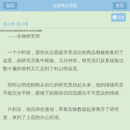
返回
位面商店系统
首页
设置
第29章 第29章
关灯
作家厉九歌所作位面商店系统,第29章 第29章,内容摘要：
大
——生物研究所
中
一个小时前，那些从位面超市里流出的商品都被收集到了
小
这里，由研究员集中检验。几分钟前，研究员们反复核验过
数十遍的资料又汇总到了时山明这里。
而时山明也刚刚从自己的研究里抬起头来，他的情绪尚且
不能完全平静，眼镜下的面容仍旧流露出不可思议的情绪。
片刻后，他压抑住激动，带着实验数据起身离开了研究
室，来到了上层的办公区域。