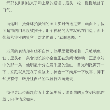
邢部长刚刚结束了和上级的通话，眉头一松，慢慢地舒了
口气。
而这时，摄像球拍摄到的画面实时传送过来，画面上，位
面超市的门再度被推开，那个神秘的店主就站在门边，面上
带着营业性的笑容，对老周道：“感谢惠顾。”
老周的表情却有些不自然，他手里紧紧搂着一只玻璃鱼
缸，里头有一条食指长的小金鱼正在悠闲地游动，正是水箱
中的那一条，他明显十分在意手里的鱼缸，目光稍微离开一
下，立刻就又定在了鱼缸上，神色一下肉疼一下欢喜，脚下
却没有停，转身往自己的武器行方向走去。
待他走出位面超市五十米范围后，调查局的人立刻和他连
线，问他情况如何。