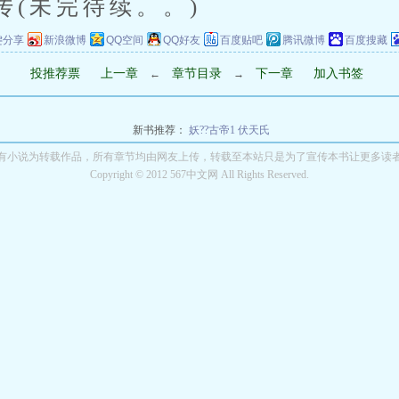
传(未完待续。。)
键分享
新浪微博
QQ空间
QQ好友
百度贴吧
腾讯微博
百度搜藏
投推荐票
上一章
章节目录
下一章
加入书签
←
→
新书推荐：
妖??古帝1
伏天氏
有小说为转载作品，所有章节均由网友上传，转载至本站只是为了宣传本书让更多读
Copyright © 2012 567中文网 All Rights Reserved.