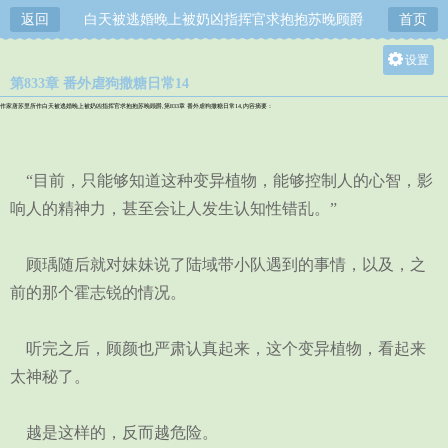
返回
白天被逃婚晚上被奶凶指挥官求抱抱苏晚顾爵
首页
设置
第833章 番外虐狗撒糖日常14
关灯
作家唐苏里所作白天被逃婚晚上被奶凶指挥官求抱抱苏晚顾爵,第833章 番外虐狗撒糖日常14,内容摘要：
大
中
“目前，只能够知道这种变异植物，能够控制人的心智，影
小
响人的精神力，甚至会让人发生认知性错乱。”
顾瑀随后就对妹妹说了陆域带小队遇到的事情，以及，之
前的那个霍志锐的情况。
听完之后，顾颜也严肃认真起来，这个变异植物，看起来
太神秘了。
越是这样的，反而越危险。