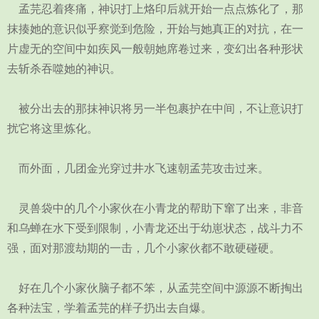
孟芫忍着疼痛，神识打上烙印后就开始一点点炼化了，那
抹揍她的意识似乎察觉到危险，开始与她真正的对抗，在一
片虚无的空间中如疾风一般朝她席卷过来，变幻出各种形状
去斩杀吞噬她的神识。
被分出去的那抹神识将另一半包裹护在中间，不让意识打
扰它将这里炼化。
而外面，几团金光穿过井水飞速朝孟芫攻击过来。
灵兽袋中的几个小家伙在小青龙的帮助下窜了出来，非音
和乌蝉在水下受到限制，小青龙还出于幼崽状态，战斗力不
强，面对那渡劫期的一击，几个小家伙都不敢硬碰硬。
好在几个小家伙脑子都不笨，从孟芫空间中源源不断掏出
各种法宝，学着孟芫的样子扔出去自爆。