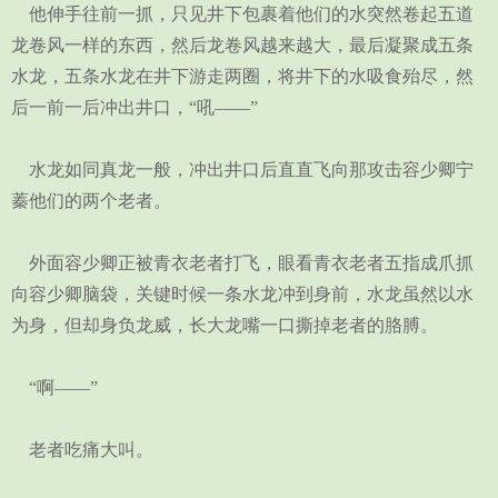
他伸手往前一抓，只见井下包裹着他们的水突然卷起五道
龙卷风一样的东西，然后龙卷风越来越大，最后凝聚成五条
水龙，五条水龙在井下游走两圈，将井下的水吸食殆尽，然
后一前一后冲出井口，“吼——”
水龙如同真龙一般，冲出井口后直直飞向那攻击容少卿宁
蓁他们的两个老者。
外面容少卿正被青衣老者打飞，眼看青衣老者五指成爪抓
向容少卿脑袋，关键时候一条水龙冲到身前，水龙虽然以水
为身，但却身负龙威，长大龙嘴一口撕掉老者的胳膊。
“啊——”
老者吃痛大叫。