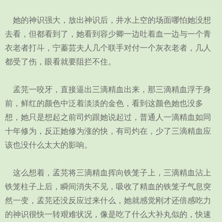
她的神识强大，放出神识后，井水上空的场面哪怕她没想
去看，但都看到了，她看到容少卿一边吐着血一边与一个青
衣老者打斗，宁蓁芸夫人几个联手对付一个灰衣老者，几人
都受了伤，眼看就要阻拦不住。
孟芫一咬牙，直接逼出三滴精血出来，那三滴精血浮于身
前，鲜红的颜色中泛着淡淡的金色，看到这颜色她也没多
想，她只是想起之前司灼跟她说起过，普通人一滴精血如同
十年修为，反正她修为涨的快，有司灼在，少了三滴精血应
该也没什么太大的影响。
这么想着，孟芫将三滴精血挥向铁笼子上，三滴精血沾上
铁笼柱子上后，瞬间消失不见，吸收了精血的铁笼子气息突
然一变，孟芫还没反应过来什么，她就感觉刚才还倍感吃力
的神识很快一转艰难状况，像是吃了什么大补丸似的，快速