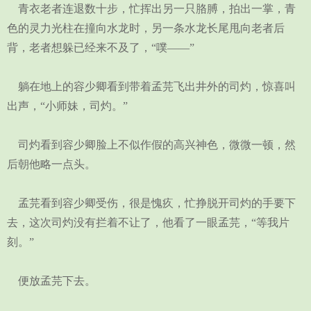
青衣老者连退数十步，忙挥出另一只胳膊，拍出一掌，青
色的灵力光柱在撞向水龙时，另一条水龙长尾甩向老者后
背，老者想躲已经来不及了，“噗——”
躺在地上的容少卿看到带着孟芫飞出井外的司灼，惊喜叫
出声，“小师妹，司灼。”
司灼看到容少卿脸上不似作假的高兴神色，微微一顿，然
后朝他略一点头。
孟芫看到容少卿受伤，很是愧疚，忙挣脱开司灼的手要下
去，这次司灼没有拦着不让了，他看了一眼孟芫，“等我片
刻。”
便放孟芫下去。