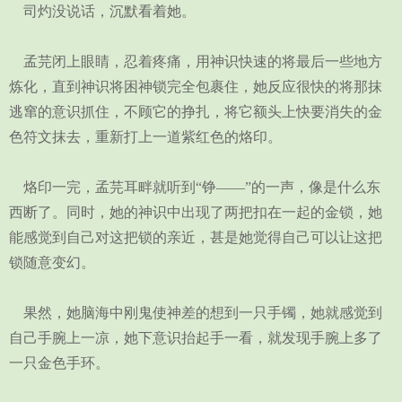
司灼没说话，沉默看着她。
孟芫闭上眼睛，忍着疼痛，用神识快速的将最后一些地方
炼化，直到神识将困神锁完全包裹住，她反应很快的将那抹
逃窜的意识抓住，不顾它的挣扎，将它额头上快要消失的金
色符文抹去，重新打上一道紫红色的烙印。
烙印一完，孟芫耳畔就听到“铮——”的一声，像是什么东
西断了。同时，她的神识中出现了两把扣在一起的金锁，她
能感觉到自己对这把锁的亲近，甚是她觉得自己可以让这把
锁随意变幻。
果然，她脑海中刚鬼使神差的想到一只手镯，她就感觉到
自己手腕上一凉，她下意识抬起手一看，就发现手腕上多了
一只金色手环。