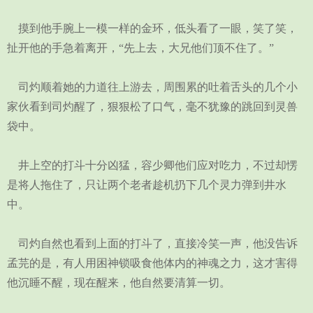
摸到他手腕上一模一样的金环，低头看了一眼，笑了笑，
扯开他的手急着离开，“先上去，大兄他们顶不住了。”
司灼顺着她的力道往上游去，周围累的吐着舌头的几个小
家伙看到司灼醒了，狠狠松了口气，毫不犹豫的跳回到灵兽
袋中。
井上空的打斗十分凶猛，容少卿他们应对吃力，不过却愣
是将人拖住了，只让两个老者趁机扔下几个灵力弹到井水
中。
司灼自然也看到上面的打斗了，直接冷笑一声，他没告诉
孟芫的是，有人用困神锁吸食他体内的神魂之力，这才害得
他沉睡不醒，现在醒来，他自然要清算一切。