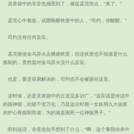
灵兽袋中的非音也感受到了，催促孟芫快点，“来了。”
孟芫心中着急，试图唤醒铁笼中的人，“司灼，你醒醒。”
司灼没有任何反应。
孟芫驱使金乌异火去燃烧铁笼，但这铁笼也不知道是什么
炼制的，竟然面对金乌异火没什么反应。
也是，要是容易解决的，司灼也不会被困在这里。
这时候，还是灵兽袋中的云龙见多识广，“这应该是传说中
的困神锁，此锁千变万化，乃是远古时期一女妖用九大凶兽
的护心骨炼制而成，为的就是困死一位神族男子。”
听到这话，非音也似乎想到了什么，“啊，这个事我传承中