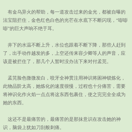
有金乌异火的帮助，每一道攻击过来的金光，都被自曝的
法宝阻拦住，金色红色白色的光芒在水底下不断闪现，“嘭嘭
嘭”的巨大声响不绝于耳。
井下的水温不断上升，水位也跟着不断下降，那些人赶到
了，出手动作越发的多，上空还传来容少卿等人的声音，应
该是被拦住了，那几个人暂时没办法下来对付孟芫。
孟芫脸色微微发白，咬牙全神贯注用神识将困神锁炼化，
此物品阶太高，她炼化的速度很慢，过程也十分痛苦，需要
将神识化作火焰一点点将这东西包裹住，使之完完全全成为
她的东西。
这还不是最痛苦的，最痛苦的是那抹意识在攻击她的神
识，脑袋上犹如刀刮般刺痛。