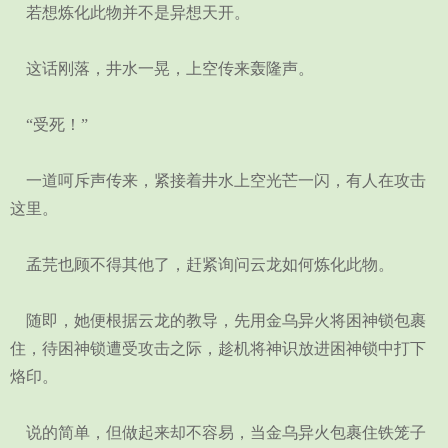
若想炼化此物并不是异想天开。
这话刚落，井水一晃，上空传来轰隆声。
“受死！”
一道呵斥声传来，紧接着井水上空光芒一闪，有人在攻击
这里。
孟芫也顾不得其他了，赶紧询问云龙如何炼化此物。
随即，她便根据云龙的教导，先用金乌异火将困神锁包裹
住，待困神锁遭受攻击之际，趁机将神识放进困神锁中打下
烙印。
说的简单，但做起来却不容易，当金乌异火包裹住铁笼子