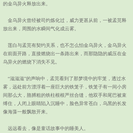
的金乌异火释放出来。
金乌异火曾经被司灼炼化过，威力更甚从前，一被孟芫释
放出来，周围的水瞬间气化成云雾。
莲白与孟芫有契约关系，也不怎么怕金乌异火，金乌异火
在前面开路，直接燃烧出一条路出来，而那隐隐的威压在金
乌异火的燃烧下消失不见。
“滋滋滋”的声响中，孟芫看到了那梦境中的牢笼，透过水
雾，远处前方漂浮着一座巨大的铁笼子，铁笼子有一间小房
间那么大，胳膊粗的铁柱根根严丝合缝，他双手和尾巴被束
缚住，人闭上眼睛陷入沉睡中，脸色异常苍白，乌黑的长发
像海藻一般飘散开来。
远远看去，像是童话故事中的睡美人。