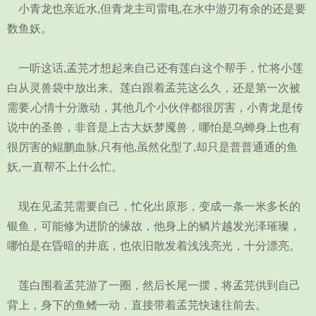
小青龙也亲近水,但青龙主司雷电,在水中游刃有余的还是要
数鱼妖。
一听这话,孟芫才想起来自己还有莲白这个帮手，忙将小莲
白从灵兽袋中放出来。莲白跟着孟芫这么久，还是第一次被
需要,心情十分激动，其他几个小伙伴都很厉害，小青龙是传
说中的圣兽，非音是上古大妖梦魇兽，哪怕是乌蝉身上也有
很厉害的鲲鹏血脉,只有他,虽然化型了,却只是普普通通的鱼
妖,一直帮不上什么忙。
现在见孟芫需要自己，忙化出原形，变成一条一米多长的
银鱼，可能修为进阶的缘故，他身上的鳞片越发光泽璀璨，
哪怕是在昏暗的井底，也依旧散发着浅浅亮光，十分漂亮。
莲白围着孟芫游了一圈，然后长尾一摆，将孟芫供到自己
背上，身下的鱼鳍一动，直接带着孟芫快速往前去。