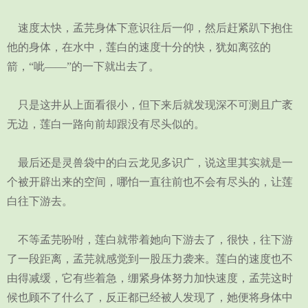
速度太快，孟芫身体下意识往后一仰，然后赶紧趴下抱住
他的身体，在水中，莲白的速度十分的快，犹如离弦的
箭，“呲——”的一下就出去了。
只是这井从上面看很小，但下来后就发现深不可测且广袤
无边，莲白一路向前却跟没有尽头似的。
最后还是灵兽袋中的白云龙见多识广，说这里其实就是一
个被开辟出来的空间，哪怕一直往前也不会有尽头的，让莲
白往下游去。
不等孟芫吩咐，莲白就带着她向下游去了，很快，往下游
了一段距离，孟芫就感觉到一股压力袭来。莲白的速度也不
由得减缓，它有些着急，绷紧身体努力加快速度，孟芫这时
候也顾不了什么了，反正都已经被人发现了，她便将身体中