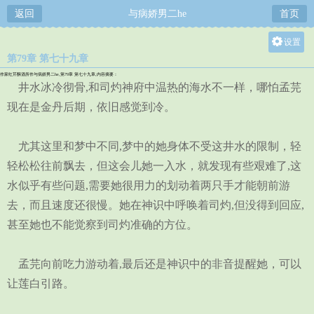
返回
与病娇男二he
首页
设置
第79章 第七十九章
关灯
作家红芹酥酒所作与病娇男二he,第79章 第七十九章,内容摘要：
大
井水冰冷彻骨,和司灼神府中温热的海水不一样，哪怕孟芫
中
现在是金丹后期，依旧感觉到冷。
小
尤其这里和梦中不同,梦中的她身体不受这井水的限制，轻
轻松松往前飘去，但这会儿她一入水，就发现有些艰难了,这
水似乎有些问题,需要她很用力的划动着两只手才能朝前游
去，而且速度还很慢。她在神识中呼唤着司灼,但没得到回应,
甚至她也不能觉察到司灼准确的方位。
孟芫向前吃力游动着,最后还是神识中的非音提醒她，可以
让莲白引路。