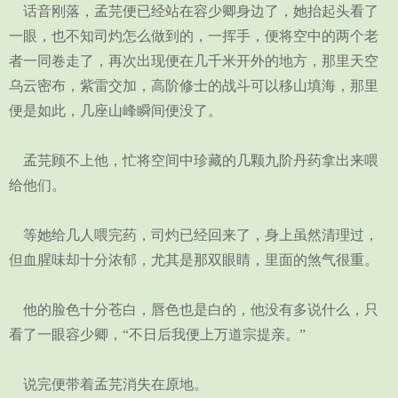
话音刚落，孟芫便已经站在容少卿身边了，她抬起头看了
一眼，也不知司灼怎么做到的，一挥手，便将空中的两个老
者一同卷走了，再次出现便在几千米开外的地方，那里天空
乌云密布，紫雷交加，高阶修士的战斗可以移山填海，那里
便是如此，几座山峰瞬间便没了。
孟芫顾不上他，忙将空间中珍藏的几颗九阶丹药拿出来喂
给他们。
等她给几人喂完药，司灼已经回来了，身上虽然清理过，
但血腥味却十分浓郁，尤其是那双眼睛，里面的煞气很重。
他的脸色十分苍白，唇色也是白的，他没有多说什么，只
看了一眼容少卿，“不日后我便上万道宗提亲。”
说完便带着孟芫消失在原地。