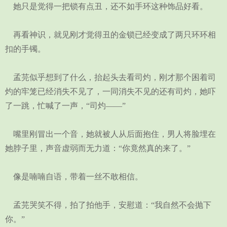
她只是觉得一把锁有点丑，还不如手环这种饰品好看。
再看神识，就见刚才觉得丑的金锁已经变成了两只环环相
扣的手镯。
孟芫似乎想到了什么，抬起头去看司灼，刚才那个困着司
灼的牢笼已经消失不见了，一同消失不见的还有司灼，她吓
了一跳，忙喊了一声，“司灼——”
嘴里刚冒出一个音，她就被人从后面抱住，男人将脸埋在
她脖子里，声音虚弱而无力道：“你竟然真的来了。”
像是喃喃自语，带着一丝不敢相信。
孟芫哭笑不得，拍了拍他手，安慰道：“我自然不会抛下
你。”