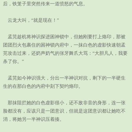
后，铁笼子里突然传来一道愤怒的气息。
云龙大叫，“就是现在！”
孟芫趁机将神识探进困神锁中，但她刚要打上烙印，那被
团团烈火包裹住的困神锁内府中，一抹白色的虚影快速朝孟
芫攻击过来，还奶声奶气的张牙舞爪大骂：“大胆凡人，我要
杀了你。”
孟芫如今神识强大，分出一半神识对抗，剩下的一半硬生
生的在那白色的内府中刻下契约烙印。
那抹阻拦她的白色虚影很小，还不敌非音的身形，连一张
脸都没有，应该只是一团意识，但就是这团意识都让她吃不
消，将她另一半神识压着揍。