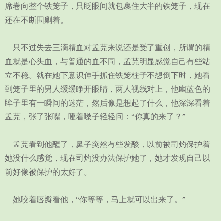
席卷向整个铁笼子，只眨眼间就包裹住大半的铁笼子，现在
还在不断围剿着。
只不过失去三滴精血对孟芫来说还是受了重创，所谓的精
血就是心头血，与普通的血不同，孟芫明显感觉自己有些站
立不稳。就在她下意识伸手抓住铁笼柱子不想倒下时，她看
到笼子里的男人缓缓睁开眼睛，两人视线对上，他幽蓝色的
眸子里有一瞬间的迷茫，然后像是想起了什么，他深深看着
孟芫，张了张嘴，哑着嗓子轻轻问：“你真的来了？”
孟芫看到他醒了，鼻子突然有些发酸，以前被司灼保护着
她没什么感觉，现在司灼没办法保护她了，她才发现自己以
前好像被保护的太好了。
她咬着唇瓣看他，“你等等，马上就可以出来了。”