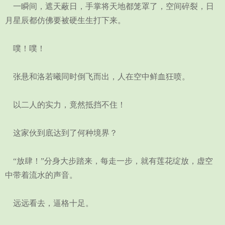
一瞬间，遮天蔽日，手掌将天地都笼罩了，空间碎裂，日
月星辰都仿佛要被硬生生打下来。
噗！噗！
张悬和洛若曦同时倒飞而出，人在空中鲜血狂喷。
以二人的实力，竟然抵挡不住！
这家伙到底达到了何种境界？
“放肆！”分身大步踏来，每走一步，就有莲花绽放，虚空
中带着流水的声音。
远远看去，逼格十足。