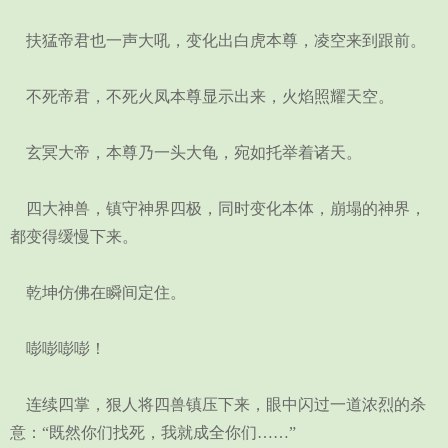
扶猛帝君也一声大吼，变化出白虎本尊，凌空来到跟前。
不死帝君，不死火凤本尊显示出来，火焰照耀天空。
玄冥大帝，本尊乃一头大龟，宛如托举着诸天。
四大神兽，镇守神界四极，同时变化本体，崩塌的神界，
都变得缓慢下来。
乾坤仿佛在瞬间定住。
嘭嘭嘭嘭！
连续四掌，狠人将四兽镇压下来，眼中闪过一道浓烈的杀
意：“既然你们找死，我就成全你们……”