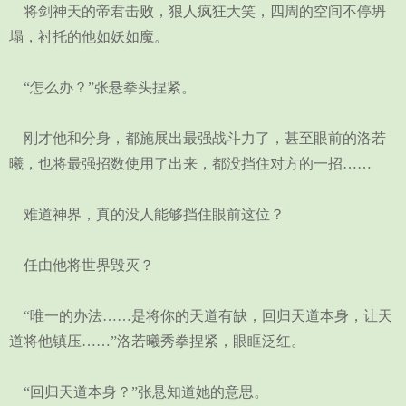
将剑神天的帝君击败，狠人疯狂大笑，四周的空间不停坍
塌，衬托的他如妖如魔。
“怎么办？”张悬拳头捏紧。
刚才他和分身，都施展出最强战斗力了，甚至眼前的洛若
曦，也将最强招数使用了出来，都没挡住对方的一招……
难道神界，真的没人能够挡住眼前这位？
任由他将世界毁灭？
“唯一的办法……是将你的天道有缺，回归天道本身，让天
道将他镇压……”洛若曦秀拳捏紧，眼眶泛红。
“回归天道本身？”张悬知道她的意思。