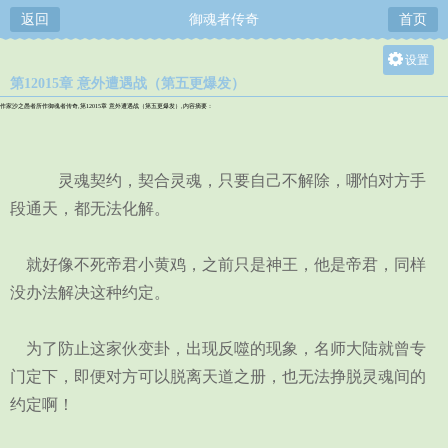
返回
御魂者传奇
首页
设置
第12015章 意外遭遇战（第五更爆发）
关灯
作家沙之愚者所作御魂者传奇,第12015章 意外遭遇战（第五更爆发）,内容摘要：
大
中
灵魂契约，契合灵魂，只要自己不解除，哪怕对方手
小
段通天，都无法化解。
就好像不死帝君小黄鸡，之前只是神王，他是帝君，同样
没办法解决这种约定。
为了防止这家伙变卦，出现反噬的现象，名师大陆就曾专
门定下，即便对方可以脱离天道之册，也无法挣脱灵魂间的
约定啊！