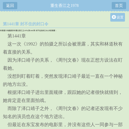
返回
重生香江之1978
首页
设置
第1441章 封不住的封口令
关灯
作家蜜汁鸡翅膀所作重生香江之1978,第1441章 封不住的封口令,内容摘要：
大
第1441章
中
这一次《1992》的拍摄之所以会被泄露，其实和林道秋有
着直接的关系。
小
因为泽口靖子的关系，《周刊文春》现在正想方设法在盯
着她。
没想到盯着盯着，突然发现泽口靖子最近一直在一个神秘
的地方出没。
根据泽口靖子进出里面规律，跟踪她的记者很快就猜到，
她肯定是在里面拍戏。
而除了泽口靖子之外，《周刊文春》的记者还发现有不少
知名的演员也在这个地方进出。
但最近在东宝发布的电影里，并没有这些人一同参与一部