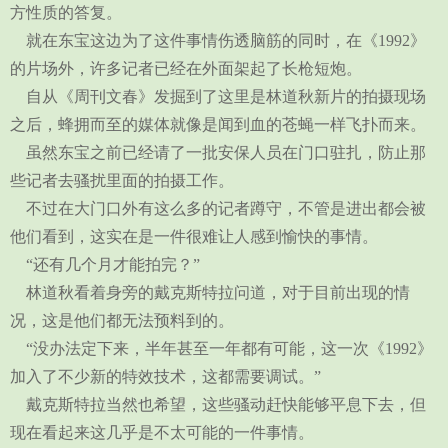
方性质的答复。
就在东宝这边为了这件事情伤透脑筋的同时，在《1992》
的片场外，许多记者已经在外面架起了长枪短炮。
自从《周刊文春》发掘到了这里是林道秋新片的拍摄现场
之后，蜂拥而至的媒体就像是闻到血的苍蝇一样飞扑而来。
虽然东宝之前已经请了一批安保人员在门口驻扎，防止那
些记者去骚扰里面的拍摄工作。
不过在大门口外有这么多的记者蹲守，不管是进出都会被
他们看到，这实在是一件很难让人感到愉快的事情。
“还有几个月才能拍完？”
林道秋看着身旁的戴克斯特拉问道，对于目前出现的情
况，这是他们都无法预料到的。
“没办法定下来，半年甚至一年都有可能，这一次《1992》
加入了不少新的特效技术，这都需要调试。”
戴克斯特拉当然也希望，这些骚动赶快能够平息下去，但
现在看起来这几乎是不太可能的一件事情。