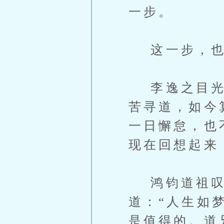
一步。
这一步，也
李逸之目光露
苦寻道，如今
一日懈怠，也
现在回想起来
鸿钧道祖叹
道：“人生如
是值得的。道