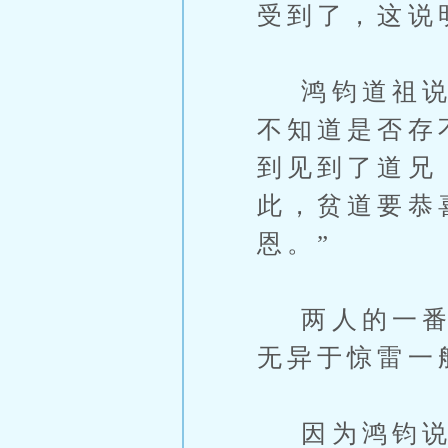
受到了，这说
鸿钧道祖说道
不知道是否存
到见到了道兄
此，贫道要恭
恩。”
两人的一番对
无异于惊雷一
因为鸿钧说得