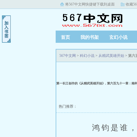
将567中文网快捷键下载到桌面
收藏5
首页
我的书架
玄幻小说
567中文网
>
科幻小说
>
从精武英雄开始
> 第
第一长江创作的《从精武英雄开始》, 第六百九十一章：南
热门推荐：
鸿钧是谁，