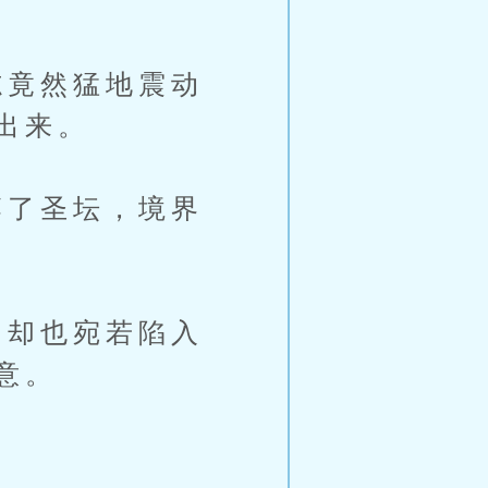
竟然猛地震动
出来。
了圣坛，境界
却也宛若陷入
意。