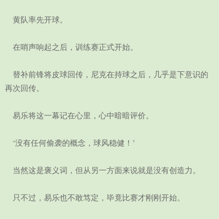
黄队率先开球。
在哨声响起之后，训练赛正式开始。
替补前锋将皮球回传，尼克在持球之后，几乎是下意识的
再次回传。
易乐将这一幕记在心里，心中暗暗评价。
‘没有任何偷袭的概念，球风稳健！’
当然这是褒义词，但从另一方面来说就是没有创造力。
只不过，易乐也不敢笃定，毕竟比赛才刚刚开始。