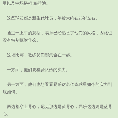
曼以及中场搭档-穆雅迪。
这些球员都是新生代球员，年龄大约在25岁左右。
通过一上午的观察，易乐已经熟悉了他们的风格，因此也
没有特别嘱咐什么。
这场比赛，教练员们都集合在一起。
一方面，他们要检验队伍的实力。
另一方面，他们也想看看易乐这名传奇球星如今的实力到
底如何。
两边都穿上背心，尼克那边是黄背心，易乐这边则是蓝背
心。