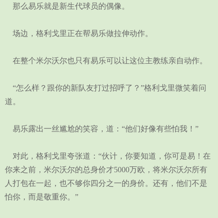
那么易乐就是新生代球员的偶像。
场边，格利戈里正在帮易乐做拉伸动作。
在整个米尔沃尔也只有易乐可以让这位主教练亲自动作。
“怎么样？跟你的新队友打过招呼了？”格利戈里微笑着问
道。
易乐露出一丝尴尬的笑容，道：“他们好像有些怕我！”
对此，格利戈里夸张道：“伙计，你要知道，你可是易！在
你来之前，米尔沃尔的总身价才5000万欧，将米尔沃尔所有
人打包在一起，也不够你四分之一的身价。还有，他们不是
怕你，而是敬重你。”