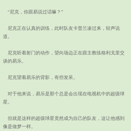
“尼克，你跟易说过话嘛？”
尼克正在认真的训练，此时队友卡普兰凑过来，轻声说
道。
尼克听着射门的动作，望向场边正在跟主教练格利戈里交
谈的易乐。
尼克望着易乐的背影，有些发呆。
对于他来说，易乐是那个总是会出现在电视机中的超级球
星。
但就是这样的超级球星竟然成为自己的队友，这让他感到
像是做梦一样。