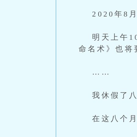
2020年8
明天上午10
命名术》也将
……
我休假了八
在这八个月