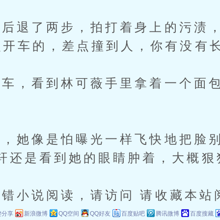
退了两步，拍打着身上的污渍，
么开车的，差点撞到人，你有没有长
，看到林可薇手里拿着一个面包
她像是怕曝光一样飞快地把脸别
轩还是看到她的眼睛肿着，大概狠
小说阅读，请访问 请收藏本站阅
键分享
新浪微博
QQ空间
QQ好友
百度贴吧
腾讯微博
百度搜藏