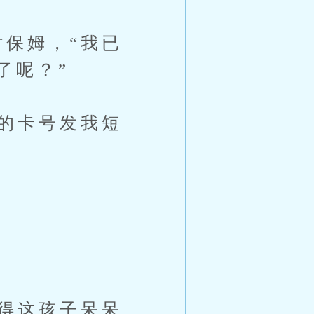
保姆，“我已
了呢？”
的卡号发我短
得这孩子呆呆