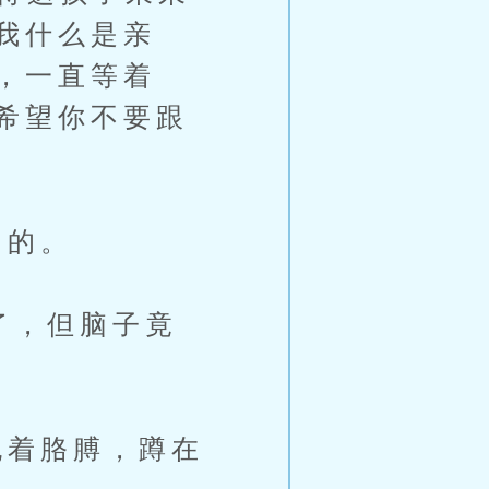
我什么是亲
，一直等着
希望你不要跟
多的。
了，但脑子竟
着胳膊，蹲在