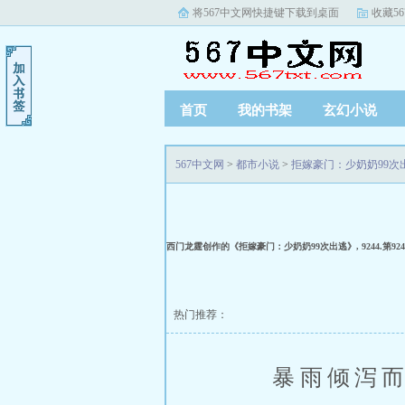
将567中文网快捷键下载到桌面
收藏5
首页
我的书架
玄幻小说
567中文网
>
都市小说
>
拒嫁豪门：少奶奶99次
西门龙霆创作的《拒嫁豪门：少奶奶99次出逃》, 9244.第92
热门推荐：
暴雨倾泻而