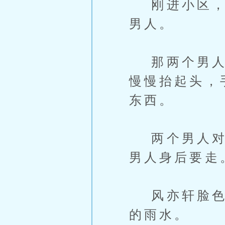
刚进小区，就
男人。
那两个男人手
慢慢抬起头，
东西。
两个男人对她
男人身后要走
风亦轩脸色阴
的雨水。