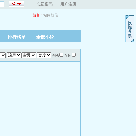
忘记密码
用户注册
留言：
站内短信
排行榜单
全部小说
翻页
夜间