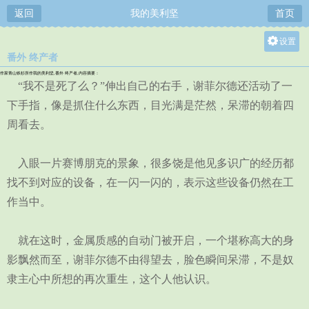
返回
我的美利坚
首页
设置
番外 终产者
关灯
作家青山铁杉所作我的美利坚,番外 终产者,内容摘要：
大
“我不是死了么？”伸出自己的右手，谢菲尔德还活动了一
中
下手指，像是抓住什么东西，目光满是茫然，呆滞的朝着四
周看去。
小
入眼一片赛博朋克的景象，很多饶是他见多识广的经历都
找不到对应的设备，在一闪一闪的，表示这些设备仍然在工
作当中。
就在这时，金属质感的自动门被开启，一个堪称高大的身
影飘然而至，谢菲尔德不由得望去，脸色瞬间呆滞，不是奴
隶主心中所想的再次重生，这个人他认识。