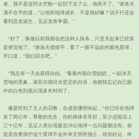
者。我不是连同太空舱一起扔下去了么，他死不了。”谢洛夫
满不在乎的道，“让他和地球成长，不是很好嘛？说不行还会
看到恐龙诞生，见证龙兽争霸。”
“好了，换做以前我都会把这种人抹杀，只是关起来已经算
是便宜他了。”谢洛夫摆摆手，看了一眼不远处的紫色星球，
开口道，“我们回去吧。”
“我总有一天会获得自由。”看着外面白雪皑皑，一副冰天
雪地的景象，谢菲尔德目光坚定的自语，他都快忘记自己眼
中的白色到底出现多长时间了。
像是听到了主人的召唤，合成音骤然响起，“你已经在地球
呆了两亿年，尊敬的先生，你的身体非常好，至少还能活上
三十亿年，见证人类出现最后冲出地球一点问题都没有。前
提是你要保护这个星球不会外来文明所侵占，祝你好运，终