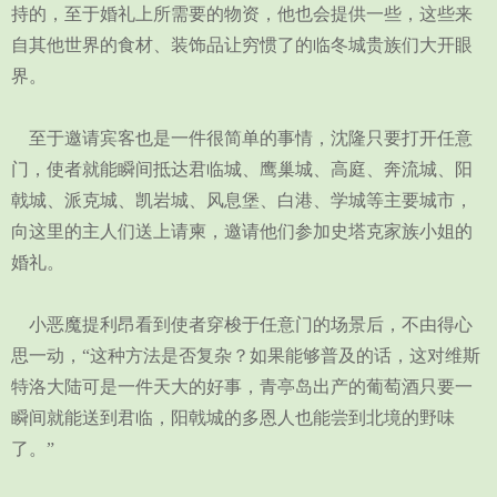
持的，至于婚礼上所需要的物资，他也会提供一些，这些来
自其他世界的食材、装饰品让穷惯了的临冬城贵族们大开眼
界。
至于邀请宾客也是一件很简单的事情，沈隆只要打开任意
门，使者就能瞬间抵达君临城、鹰巢城、高庭、奔流城、阳
戟城、派克城、凯岩城、风息堡、白港、学城等主要城市，
向这里的主人们送上请柬，邀请他们参加史塔克家族小姐的
婚礼。
小恶魔提利昂看到使者穿梭于任意门的场景后，不由得心
思一动，“这种方法是否复杂？如果能够普及的话，这对维斯
特洛大陆可是一件天大的好事，青亭岛出产的葡萄酒只要一
瞬间就能送到君临，阳戟城的多恩人也能尝到北境的野味
了。”