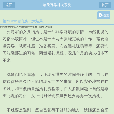
返回
诸天万界神龙系统
首页
设置
第2958章 新任务（大结局）
关灯
作家维斯特帕列所作诸天万界神龙系统,第2958章 新任务（大结局）,内容摘要：
大
公爵家的女儿结婚可是一件非常麻烦的事情，虽然北境的
中
习俗比较简朴，但也不是一天两天就能完成的工作，需要邀
请宾客、裁剪礼服、准备宴席、布置婚礼现场等等，还要询
小
问沈隆那边的习俗，商量婚礼流程，没几个月的功夫根本下
不来。
沈隆倒也不着急，反正现实世界的时间是静止的，自己在
这边待得再久也不影响现实世界的事情，所以安心地留在临
冬城，和三傻商量起婚礼流程来，在大多数问题上自然是尊
重北境的习俗，反正到时候现实世界还要再办一次婚礼。
不过要是遇到一些自己觉得不舒服的地方，沈隆还是会坚