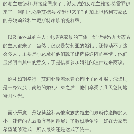
的领主詹德利-拜拉席恩来了，派克城的女领主雅拉-葛雷乔伊
来了，河间地公爵艾德慕-徒利也来了? 再加上坦格利安家族
的丹妮莉丝和兰尼斯特家族的提利昂。
以及临冬城的主人? 史塔克家族的三傻，维斯特洛九大家族
的主人都来了，当然，仅仅是艾莉亚的婚礼，还惊动不了这
么多人，主要是小恶魔和他们說了建造传送阵的事情，他们
显然明白其中的意义，于是借着参加婚礼的理由过来商议。
婚礼如期举行，艾莉亚穿着绣着心树叶子的礼服，沈隆则
是一身汉服，简短的婚礼结束之后，他们享受了几天悠闲地
蜜月时光。
而小恶魔、丹妮莉丝和其他家族的领主们则就传送阵的大
小，建造的先后顺序等问题展开了激烈地争论，好在大家都
希望能够建成，所以最终还是达成了统一。