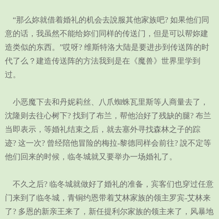
“那么妳就借着婚礼的机会去說服其他家族吧? 如果他们同
意的话，我虽然不能给妳们同样的传送门，但是可以帮妳建
造类似的东西。”哎呀? 维斯特洛大陆是要进步到传送阵的时
代了么？建造传送阵的方法我到是在《魔兽》世界里学到
过。
小恶魔下去和丹妮莉丝、八爪蜘蛛瓦里斯等人商量去了，
沈隆则去往心树下? 找到了布兰，帮他治好了残缺的腿? 布兰
当即表示，等婚礼结束之后，就去塞外寻找森林之子的踪
迹? 这一次? 曾经陪他冒险的梅拉-黎德同样会前往? 說不定等
他们回来的时候，临冬城就又要举办一场婚礼了。
不久之后? 临冬城就做好了婚礼的准备，宾客们也穿过任意
门来到了临冬城，青铜约恩带着艾林家族的领主罗宾-艾林来
了? 多恩的新亲王来了，新任提利尔家族的领主来了，风暴地