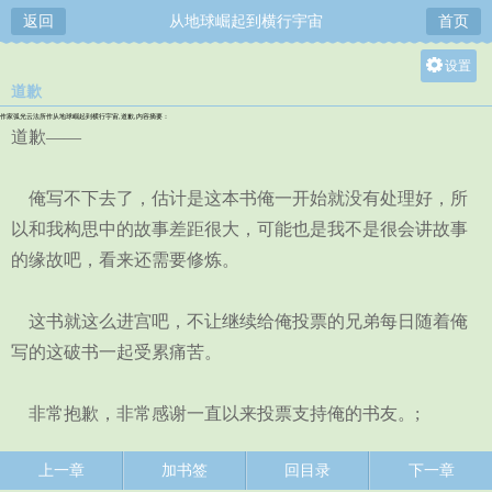
返回
从地球崛起到横行宇宙
首页
设置
道歉
关灯
作家弧光云法所作从地球崛起到横行宇宙,道歉,内容摘要：
大
道歉——
中
俺写不下去了，估计是这本书俺一开始就没有处理好，所
小
以和我构思中的故事差距很大，可能也是我不是很会讲故事
的缘故吧，看来还需要修炼。
这书就这么进宫吧，不让继续给俺投票的兄弟每日随着俺
写的这破书一起受累痛苦。
非常抱歉，非常感谢一直以来投票支持俺的书友。;
上一章
加书签
回目录
下一章