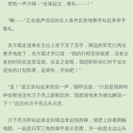
突然一声大喝：“全体起立，敬礼——！”
“唰——”正在低声说话的众人条件反射地整齐站起来举手
敬礼。
东方霸走进来在主位上坐下压了压手，两边的军官们再次
整齐地坐下，东方霸才开口道：“我的行程安排很紧，没有太
多的时间在这里逗留。在走之前呢，我想听听你们对于这次
进攻的计划部署，蓝师长，开始吧！”
“是！”蓝正良站起来答应一声，随即说道：“计划是我师特
种侦察连连长汪子亮上尉制定的，我想请他来为诸位解说一
下！”说完向汪子亮点头示意。
汪子亮当即站起来走到墙边拿起指挥棒，墙壁上挂着两幅
地图。一副是日军三角防御平面示意图，另一副是左边山头