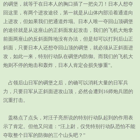
的碉堡，就等于在日本人的胸口插了一把尖刀！日本人想夺
回这里，有两个进攻途径，第一就是从山体内部沿着通道向
上进攻，但如果我们把通道炸塌。日本人唯一夺回山顶碉堡
的途径就是从这座山的正斜面发起攻击，我们的飞机大炮拿
前面两座山的反斜面阵地没有办法，但是却可以打到后山正
斜面，只要日本人还想夺回山顶的碉堡，就必须从正斜面进
攻，如此一来，特别行动队在碉堡内防御。而我们的飞机大
炮则不停的炮击和轰炸，日本人肯定会损失惨重”。
占领后山日军的碉堡之后，的确可以消耗大量的日军兵
力，只要日军从正斜面进攻山顶，必然会遭到16师炮兵团的
沉重打击。
盖格点了点头，对汪子亮所说的特别行动队起到的作用表
示了肯定。但他又问道：“汪上尉，仅凭特别行动队恐怕不能
夺取整个日军的防御的三个山头吧？”