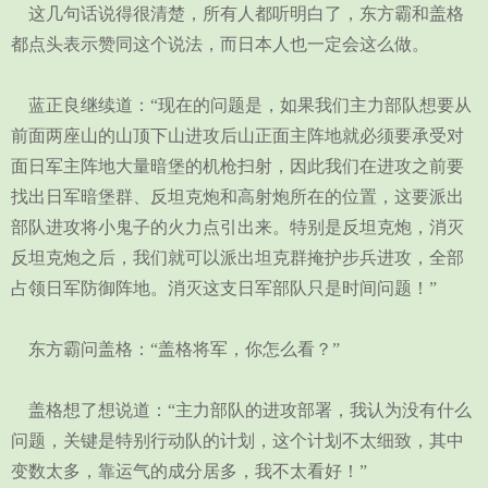
这几句话说得很清楚，所有人都听明白了，东方霸和盖格
都点头表示赞同这个说法，而日本人也一定会这么做。
蓝正良继续道：“现在的问题是，如果我们主力部队想要从
前面两座山的山顶下山进攻后山正面主阵地就必须要承受对
面日军主阵地大量暗堡的机枪扫射，因此我们在进攻之前要
找出日军暗堡群、反坦克炮和高射炮所在的位置，这要派出
部队进攻将小鬼子的火力点引出来。特别是反坦克炮，消灭
反坦克炮之后，我们就可以派出坦克群掩护步兵进攻，全部
占领日军防御阵地。消灭这支日军部队只是时间问题！”
东方霸问盖格：“盖格将军，你怎么看？”
盖格想了想说道：“主力部队的进攻部署，我认为没有什么
问题，关键是特别行动队的计划，这个计划不太细致，其中
变数太多，靠运气的成分居多，我不太看好！”