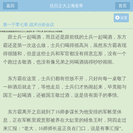
返回
抗日之大上海皇帝
首页
设置
第一千零七章 战术分析会议
关灯
作家最后的烟屁股所作抗日之大上海皇帝,第一千零七章 战术分析会议,内容摘要：
大
跟士兵一起喝酒，而且还是跟前线的士兵一起喝酒，东方
中
霸还是第一次这么做，士兵们喝得很高兴，虽然东方霸表现
得很随和，但是这些士兵和军官都没有得意忘形，没有一个
小
个跑过去敬酒，也没有像兄弟之间喝酒搞得吵吵闹闹。
东方霸在这里，士兵们都有些放不开，只好向每一桌敬了
一杯酒后就走了，等他走后，士兵们才热闹起来，毕竟能与
国王一起喝酒，还被国王敬过酒，这是倍有面子的事情。
东方霸离开之后就到了16师参谋长为他安排的军帐里休
息，正在军帐里观赏那被养在大缸里的鳝鱼王时，阿四走过
来汇报：“老大，16师师长蓝正良在门口，说是有事汇报”。