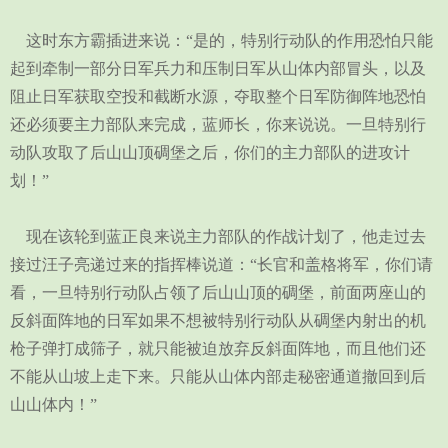
这时东方霸插进来说：“是的，特别行动队的作用恐怕只能
起到牵制一部分日军兵力和压制日军从山体内部冒头，以及
阻止日军获取空投和截断水源，夺取整个日军防御阵地恐怕
还必须要主力部队来完成，蓝师长，你来说说。一旦特别行
动队攻取了后山山顶碉堡之后，你们的主力部队的进攻计
划！”
现在该轮到蓝正良来说主力部队的作战计划了，他走过去
接过汪子亮递过来的指挥棒说道：“长官和盖格将军，你们请
看，一旦特别行动队占领了后山山顶的碉堡，前面两座山的
反斜面阵地的日军如果不想被特别行动队从碉堡内射出的机
枪子弹打成筛子，就只能被迫放弃反斜面阵地，而且他们还
不能从山坡上走下来。只能从山体内部走秘密通道撤回到后
山山体内！”