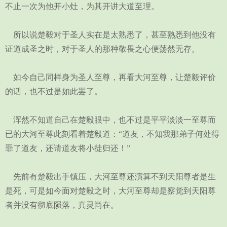
不止一次为他开小灶，为其开讲大道至理。
所以说楚毅对于圣人实在是太熟悉了，甚至熟悉到他没有
证道成圣之时，对于圣人的那种敬畏之心便荡然无存。
如今自己同样身为圣人至尊，再看大河至尊，让楚毅评价
的话，也不过是如此罢了。
浑然不知道自己在楚毅眼中，也不过是平平淡淡一至尊而
已的大河至尊此刻看着楚毅道：“道友，不知我那弟子何处得
罪了道友，还请道友将小徒归还！”
先前有楚毅出手镇压，大河至尊还演算不到天阳尊者是生
是死，可是如今面对楚毅之时，大河至尊却是察觉到天阳尊
者并没有彻底陨落，真灵尚在。