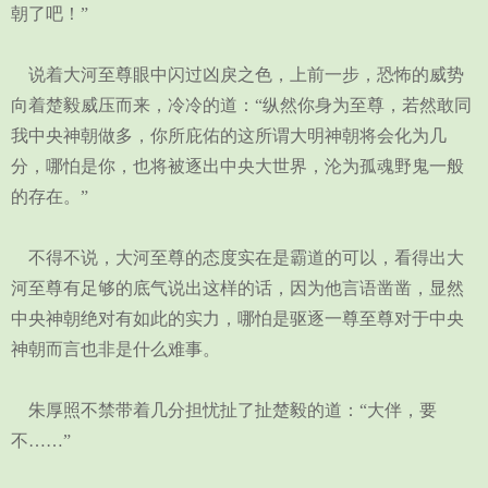
朝了吧！”
说着大河至尊眼中闪过凶戾之色，上前一步，恐怖的威势
向着楚毅威压而来，冷冷的道：“纵然你身为至尊，若然敢同
我中央神朝做多，你所庇佑的这所谓大明神朝将会化为几
分，哪怕是你，也将被逐出中央大世界，沦为孤魂野鬼一般
的存在。”
不得不说，大河至尊的态度实在是霸道的可以，看得出大
河至尊有足够的底气说出这样的话，因为他言语凿凿，显然
中央神朝绝对有如此的实力，哪怕是驱逐一尊至尊对于中央
神朝而言也非是什么难事。
朱厚照不禁带着几分担忧扯了扯楚毅的道：“大伴，要
不……”