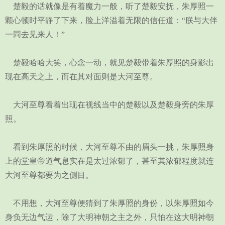
楚毅的话就像是有着魔力一般，听了楚毅安抚，朱厚照一
颗心顿时平静了下来，脸上洋溢着无限的信任道：“朕与大伴
一同去见来人！”
楚毅哈哈大笑，心念一动，就见楚毅带着朱厚照的身影出
现在高天之上，而在其对面则是大河至尊。
大河至尊看着出现在视线当中的楚毅以及楚毅身旁的朱厚
照。
看到朱厚照的时候，大河至尊不由的眉头一挑，朱厚照身
上的堂皇帝道气息实在是太过浓郁了，甚至其浓郁程度就连
大河至尊都要为之侧目。
不用想，大河至尊便猜到了朱厚照的身份，以朱厚照如今
身负无边气运，除了大明神朝之主之外，只怕在这大明神朝