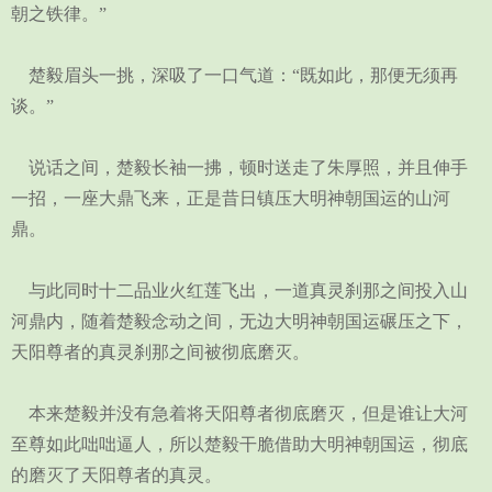
朝之铁律。”
楚毅眉头一挑，深吸了一口气道：“既如此，那便无须再
谈。”
说话之间，楚毅长袖一拂，顿时送走了朱厚照，并且伸手
一招，一座大鼎飞来，正是昔日镇压大明神朝国运的山河
鼎。
与此同时十二品业火红莲飞出，一道真灵刹那之间投入山
河鼎内，随着楚毅念动之间，无边大明神朝国运碾压之下，
天阳尊者的真灵刹那之间被彻底磨灭。
本来楚毅并没有急着将天阳尊者彻底磨灭，但是谁让大河
至尊如此咄咄逼人，所以楚毅干脆借助大明神朝国运，彻底
的磨灭了天阳尊者的真灵。