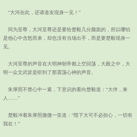
“大河在此，还请道友现身一见！”
同为至尊，大河至尊还是要给楚毅几分颜面的，所以哪怕
是他心中含怒而来，却也没有当场出手，而是要楚毅现身一
见。
大河至尊的声音在大明神朝帝都上空回荡，大殿之中，大
明一众文武皆是听到了那震荡心神的声音。
朱厚照不禁心中一紧，下意识的看向楚毅道：“大伴，来
人……”
楚毅冲着朱厚照微微一笑道：“陛下大可不必担心，一切有
我在！”