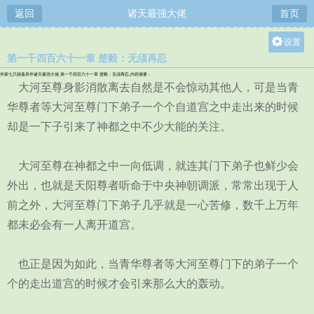
返回
诸天最强大佬
首页
设置
第一千四百六十一章 楚毅：无须再忍
关灯
作家七只跳蚤所作诸天最强大佬,第一千四百六十一章 楚毅：无须再忍,内容摘要：
大
大河至尊身影消散离去自然是不会惊动其他人，可是当青
中
华尊者等大河至尊门下弟子一个个自道宫之中走出来的时候
却是一下子引来了神都之中不少大能的关注。
小
大河至尊在神都之中一向低调，就连其门下弟子也鲜少会
外出，也就是天阳尊者听命于中央神朝调派，常常出现于人
前之外，大河至尊门下弟子几乎就是一心苦修，数千上万年
都未必会有一人离开道宫。
也正是因为如此，当青华尊者等大河至尊门下的弟子一个
个的走出道宫的时候才会引来那么大的轰动。