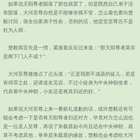
如果说天阳尊者陨落了那也就罢了，但是既然自己弟子没
有陨落，大河至尊自然是不能够坐视不管，怎么着也要向楚
毅讨回，保全自家弟子性命，否则的话，他堂堂至尊岂不是
枉为人师。
楚毅闻言先是一愣，紧接着反应过来道：“那天阳尊者莫非
是阁下门人不成？”
大河至尊微微点了点头道：“正是我那不成器的徒儿，若是
有得罪之处，还请道友见谅。不过小徒身为中央神朝使者，
代表着中央神朝，小友还是将其归还的好。”
如果说大河至尊上来一番赔礼道歉的话，或许楚毅还有可
能会考虑一下是否将天阳尊者归还对方，毕竟对方怎么说也
是一位圣人至尊，再说了朱载基如今尚且还在中央神朝，就
算不考虑其他，单单是朱载基的缘故，楚毅也会考虑给大河