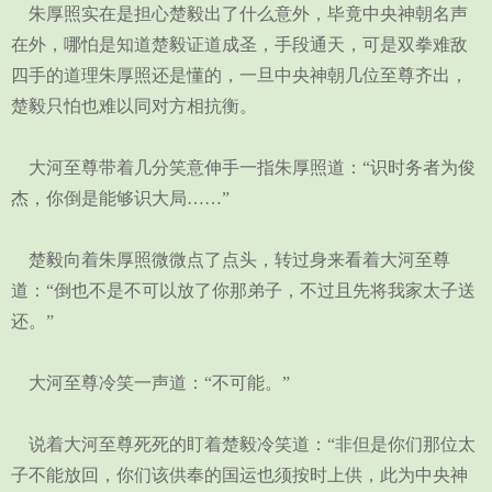
朱厚照实在是担心楚毅出了什么意外，毕竟中央神朝名声
在外，哪怕是知道楚毅证道成圣，手段通天，可是双拳难敌
四手的道理朱厚照还是懂的，一旦中央神朝几位至尊齐出，
楚毅只怕也难以同对方相抗衡。
大河至尊带着几分笑意伸手一指朱厚照道：“识时务者为俊
杰，你倒是能够识大局……”
楚毅向着朱厚照微微点了点头，转过身来看着大河至尊
道：“倒也不是不可以放了你那弟子，不过且先将我家太子送
还。”
大河至尊冷笑一声道：“不可能。”
说着大河至尊死死的盯着楚毅冷笑道：“非但是你们那位太
子不能放回，你们该供奉的国运也须按时上供，此为中央神