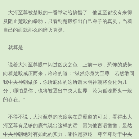
大河至尊被楚毅的一番举动给搞懵了，他甚至都没有来得
及阻止楚毅的举动，只看到楚毅祭出自己弟子的真灵，当着
自己的面就那么的磨灭真灵。
就算是
说着大河至尊眼中闪过凶戾之色，上前一步，恐怖的威势
向着楚毅威压而来，冷冷的道：“纵然你身为至尊，若然敢同
我中央神朝做多，你所庇佑的这所谓大明神朝将会化为几
分，哪怕是你，也将被逐出中央大世界，沦为孤魂野鬼一般
的存在。”
不得不说，大河至尊的态度实在是霸道的可以，看得出大
河至尊有足够的底气说出这样的话，因为他言语凿凿，显然
中央神朝绝对有如此的实力，哪怕是驱逐一尊至尊对于中央