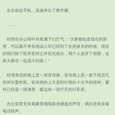
女生收起手机，迅速奔出了教学楼。
……
经理在办公间中对着属下们打气：“大家都知道现在的形
势，可以毫不夸张地说公司已经到了生死攸关的时候。现在
的我们除了咬牙坚持之外别无他法，我个人放弃了假期，会
和大家在一起战斗到底！”
经理身后的墙上是一张宣传画，宣传画上是一架千疮百孔
的伊尔轰炸机。宣传画的上方是时针指向十点半的挂钟，窗
外已经是一团漆黑，窗边有一张打开的行军床。
办公室里充斥着噼里啪啦敲击键盘的声音，偶尔还夹杂着
电话铃声。