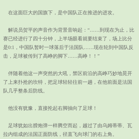
在这面巨大的国旗下，是中国队正在推进的进攻。
解说员贺平的声音作为背景音响起：“……到现在为止，比
赛已经进行了四十分钟，上半场眼看就要结束了，场上比分
是0:1，中国队暂时一球落后于法国队……现在轮到中国队反
击，足球被传到了高峥的脚下……高峥！！”
伴随着他这一声突然的大吼，禁区前沿的高峥巧妙地晃开
了上来扑抢的坎特，把足球轻轻往前一趟，在他前面是法国
队几乎整条后防线。
他没有犹豫，直接抡起右脚抽向了足球！
足球犹如出膛炮弹一样腾空而起，越过了由乌姆蒂蒂、瓦
拉内组成的法国正面防线，径直飞向球门的右上角。