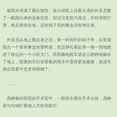
被雨水填满了额头皱纹，发白胡茬上挂着水滴的外卖员瞥
了一眼跳出来的这条信息，却没注意前方路况，车轮突然打
滑，然后滑倒在地，还好箱子里的餐盒没有摔出来。
外卖员从地上爬起来之后，第一时间扑到箱子旁，从里面
取出一个装有餐盒的塑料袋，然后挣扎着起身一瘸一拐地跑
进了路边的一个小区大门。而那辆电瓶车就这么静静地躺在
了地上，昏黄的车灯在密集的雨水中显得更加朦胧，就连车
身在雨雾中也变得模糊了。
……
高峥躺在医院的手术室中，一群医生围在手术台前，高峥
直勾勾地盯着他上方的无影灯。