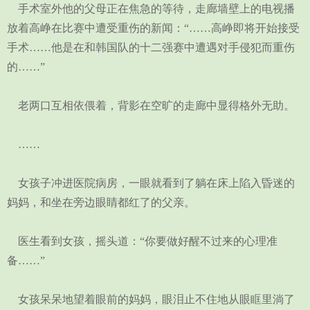
手术室外他的父母正在焦急的等待，走廊墙壁上的电视播
放着高峥在比赛中遭受重伤的新闻：“……高峥即将开始接受
手术……他是在和韩国队的十二强赛中遭遇对手侵犯而重伤
的……”
老两口互相依偎着，背影在空旷的走廊中显得格外无助。
……
女孩子冲进医院病房，一眼就看到了躺在床上陷入昏迷的
妈妈，和坐在旁边眼睛都红了的父亲。
医生看到女孩，摇头道：“你要做好醒不过来的心理准
备……”
女孩呆呆地望着眼前的妈妈，眼泪止不住地从眼眶里淌了