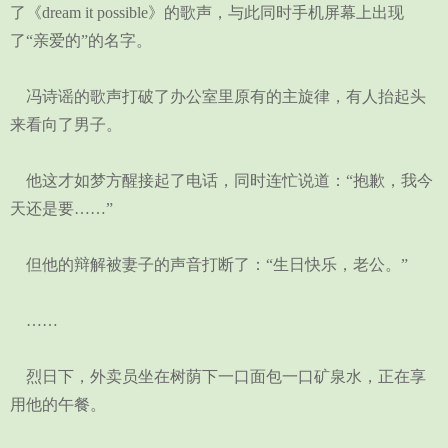
了《dream it possible》的歌声，与此同时手机屏幕上出现
了“亲爱的”的名字。
冯诗谣的歌声打破了办公室里原有的主旋律，有人抬起头
来看向了男子。
他这才如梦方醒接起了电话，同时连忙说道：“抱歉，我今
天还是要……”
但他的辩解被妻子的声音打断了：“生日快乐，老公。”
……
烈日下，外卖员坐在树荫下一口面包一口矿泉水，正在享
用他的午餐。