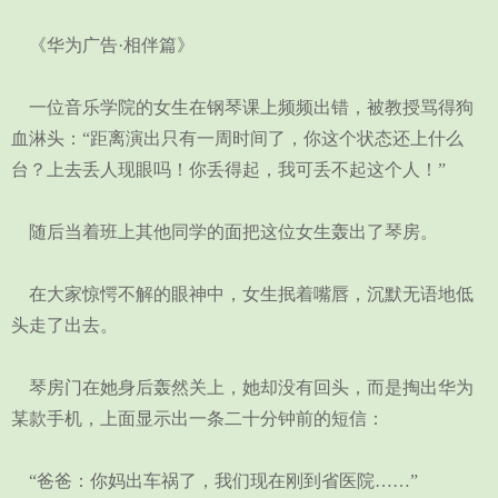
《华为广告·相伴篇》
一位音乐学院的女生在钢琴课上频频出错，被教授骂得狗
血淋头：“距离演出只有一周时间了，你这个状态还上什么
台？上去丢人现眼吗！你丢得起，我可丢不起这个人！”
随后当着班上其他同学的面把这位女生轰出了琴房。
在大家惊愕不解的眼神中，女生抿着嘴唇，沉默无语地低
头走了出去。
琴房门在她身后轰然关上，她却没有回头，而是掏出华为
某款手机，上面显示出一条二十分钟前的短信：
“爸爸：你妈出车祸了，我们现在刚到省医院……”