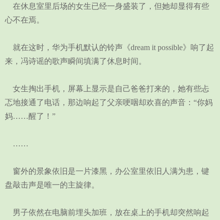
在休息室里后场的女生已经一身盛装了，但她却显得有些
心不在焉。
就在这时，华为手机默认的铃声《dream it possible》响了起
来，冯诗谣的歌声瞬间填满了休息时间。
女生掏出手机，屏幕上显示是自己爸爸打来的，她有些忐
忑地接通了电话，那边响起了父亲哽咽却欢喜的声音：“你妈
妈……醒了！”
……
窗外的景象依旧是一片漆黑，办公室里依旧人满为患，键
盘敲击声是唯一的主旋律。
男子依然在电脑前埋头加班，放在桌上的手机却突然响起