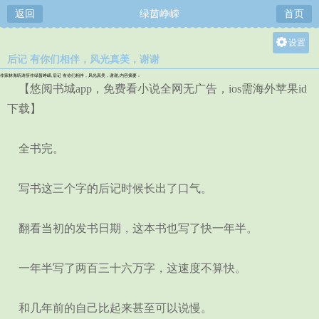
返回
绿茵峥嵘
首页
设置
后记 有你们相伴，风光真美，谢谢
关灯
作家林海听涛所作绿茵峥嵘,后记 有你们相伴，风光真美，谢谢,内容摘要：
大
【悠阅书城app，免费看小说全网无广告，ios需海外苹果id
中
下载】
小
全书完。
写书这三个字的后记时候长出了口气。
翻看当初的发书日期，这本书也写了快一年半。
一年半写了两百三十六万字，这速度不算快。
和几年前的自己比起来甚至可以说慢。